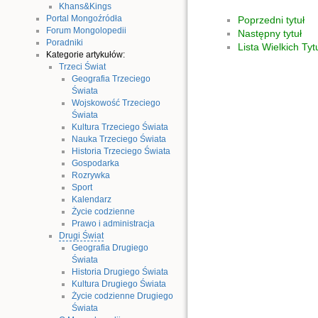
Khans&Kings
Portal Mongoźródła
Poprzedni tytuł
Forum Mongolopedii
Następny tytuł
Poradniki
Lista Wielkich Tyt
Kategorie artykułów:
Trzeci Świat
Geografia Trzeciego
Świata
Wojskowość Trzeciego
Świata
Kultura Trzeciego Świata
Nauka Trzeciego Świata
Historia Trzeciego Świata
Gospodarka
Rozrywka
Sport
Kalendarz
Życie codzienne
Prawo i administracja
Drugi Świat
Geografia Drugiego
Świata
Historia Drugiego Świata
Kultura Drugiego Świata
Życie codzienne Drugiego
Świata