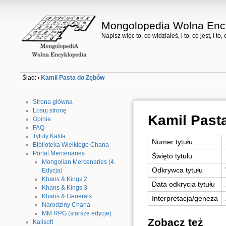
Mongolopedia Wolna Enc
Napisz więc to, co widziałeś, i to, co jest, i to
Ślad:
Kamil Pasta do Zębów
•
Strona główna
Losuj stronę
Kamil Past
Opinie
FAQ
Tytuły Kalifa
Numer tytułu
Biblioteka Wielkiego Chana
Portal Mercenaries
Święto tytułu
Mongolian Mercenaries (4.
Odkrywca tytułu
Edycja)
Khans & Kings 2
Data odkrycia tytułu
Khans & Kings 3
Khans & Generals
Interpretacja/geneza
Narodziny Chana
MM RPG (starsze edycje)
Zobacz też
Kalisoft