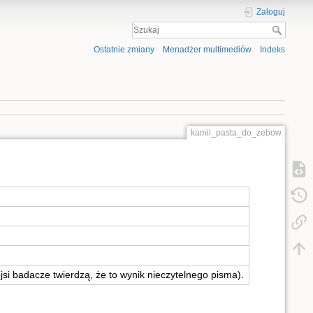
Zaloguj
Ostatnie zmiany
Menadżer multimediów
Indeks
kamil_pasta_do_zebow
jsi badacze twierdzą, że to wynik nieczytelnego pisma).