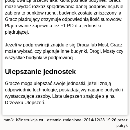
podprowincji przeciwnika, która posiada budynek, Gracz
może wydać rozkaz splądrowania danej podprowincji.Nie
zabiera to punktów ruchu, budynek zostaje zniszczony, a
Gracz plądrujący otrzymuje odpowiednią ilość surowców.
Plądrowanie zapewnia też +1 PD dla jednostki
plądrującej.
Jeżeli w podprowincji znajduje się Droga lub Most, Gracz
może wybrać, czy plądruje inne budynki, Drogi, Mosty czy
wszystkie budynki w podprowincji.
Ulepszanie jednostek
Gracze mogą ulepszać swoje jednostki, jeżeli znają
odpowiednie technologie, posiadają wymagane budynki i
wystarczające zasoby. Lista ulepszeń znajduje się na
Drzewku Ulepszeń.
mm/k_k2instrukcja.txt
· ostatnio zmienione: 2014/12/23 19:26 przez
patryk