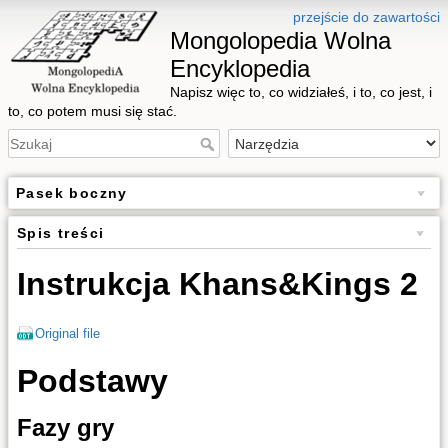
przejście do zawartości
Mongolopedia Wolna
Encyklopedia
Napisz więc to, co widziałeś, i to, co jest, i
to, co potem musi się stać.
Pasek boczny
Spis treści
Instrukcja Khans&Kings 2
Original file
Podstawy
Fazy gry