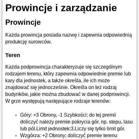
Prowincje i zarządzanie
Prowincje
Każda prowincja posiada nazwę i zapewnia odpowiednią
produkcję surowców.
Teren
Każda podprowincja charakteryzuje się szczególnym
rodzajem terenu, który zapewnia odpowiednie premie lub
kary dla jednostek, a także określa, ile ich może
znajdować się jednocześnie. Określa on też rodzaj
budynków, jakie można zbudować w danej podprowincji.
W grze występują następujące rodzaje terenów:
Góry: +3 Obrony, -1 Szybkości; do tej premii
doliczyć należy premie pokrycia gór, np. stepu, lasu
lub pól.Limit jednostek:3.Liczy się tylko limit gór.
Wzgórza: +2 Obrony; doliczyć premie terenu