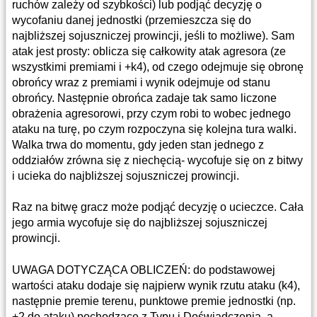
ruchów zależy od szybkości) lub podjąć decyzję o
wycofaniu danej jednostki (przemieszcza się do
najbliższej sojuszniczej prowincji, jeśli to możliwe). Sam
atak jest prosty: oblicza się całkowity atak agresora (ze
wszystkimi premiami i +k4), od czego odejmuje się obronę
obrońcy wraz z premiami i wynik odejmuje od stanu
obrońcy. Następnie obrońca zadaje tak samo liczone
obrażenia agresorowi, przy czym robi to wobec jednego
ataku na turę, po czym rozpoczyna się kolejna tura walki.
Walka trwa do momentu, gdy jeden stan jednego z
oddziałów zrówna się z niechęcią- wycofuje się on z bitwy
i ucieka do najbliższej sojuszniczej prowincji.
Raz na bitwę gracz może podjąć decyzję o ucieczce. Cała
jego armia wycofuje się do najbliższej sojuszniczej
prowincji.
UWAGA DOTYCZĄCA OBLICZEŃ: do podstawowej
wartości ataku dodaje się najpierw wynik rzutu ataku (k4),
następnie premie terenu, punktowe premie jednostki (np.
+2 do ataku) pochodzące z Typu i Doświadczenia, a