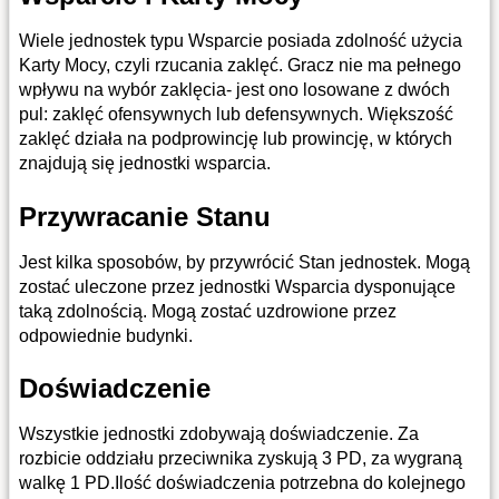
Wiele jednostek typu Wsparcie posiada zdolność użycia
Karty Mocy, czyli rzucania zaklęć. Gracz nie ma pełnego
wpływu na wybór zaklęcia- jest ono losowane z dwóch
pul: zaklęć ofensywnych lub defensywnych. Większość
zaklęć działa na podprowincję lub prowincję, w których
znajdują się jednostki wsparcia.
Przywracanie Stanu
Jest kilka sposobów, by przywrócić Stan jednostek. Mogą
zostać uleczone przez jednostki Wsparcia dysponujące
taką zdolnością. Mogą zostać uzdrowione przez
odpowiednie budynki.
Doświadczenie
Wszystkie jednostki zdobywają doświadczenie. Za
rozbicie oddziału przeciwnika zyskują 3 PD, za wygraną
walkę 1 PD.Ilość doświadczenia potrzebna do kolejnego