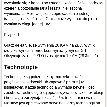
wycofanie się z handlu po rzuceniu kością. Jeżeli podczas
dzielenia pozostanie jakaś reszta, nie jest ona
wymieniana. Możliwe jest przeprowadzenie jednej
transakcji na zasób, tzn. Gracz może wykonać do pięciu
wymian w ciągu jednej tury.
Przykład:
Gracz deklaruje, że wymienia 28 KAM na ZŁO. Wynik
rzutu k6 wynosi 3, więc kurs wymiany wynosi 3:1.
Otrzymuje zatem 9 ZŁO i zostaje mu 1 KAM (28:3=9 r 1).
Technologie
Technologie są potrzebne, by móc rekrutować
potężniejsze jednostki lub zapewnić premie już
istniejącym. Każda technologia wymaga pewnej ilości
zasobów. Technologie są opracowywane w fazie rekrutacji
i budowy, a zaczynają działać już w turze opracowania.
Możliwe jest opracowanie dowolnej liczby technologii na