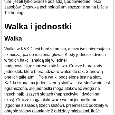
turę, jeżeli tylko Gracze posiadają odpowiednie ilości
zasobów. Drzewka technologii umieszczone są na Liście
Technologii.
Walka i jednostki
Walka
Walka w K&K 2 jest bardzo prosta, a przy tym interesująca
i zmuszająca do ruszenia głową. Kiedy jednostki dwóch
wrogich frakcji znajdą się w jednej
podprowincji,rozpoczyna się bitwa. Gracze biorą karty
jednostek, które biorą udział w walce do rąk. Stanowią
one ich talie armii. Pole walki podzielone jest na sloty.
Każda strona ma jeden szereg slotów. Ilość slotów nie jest
ograniczona, ale jednostki mogą atakować wroga na
trzech najbliższych slotach (naprzeciwko i dwóch na
skos). Gracze mogą atakować swoimi jednostkami
(zgodnie z zasadą trzech slotów), przemieścić oddziały w
obrębie slotów (zamienić 2 oddziały miejscami, ilość