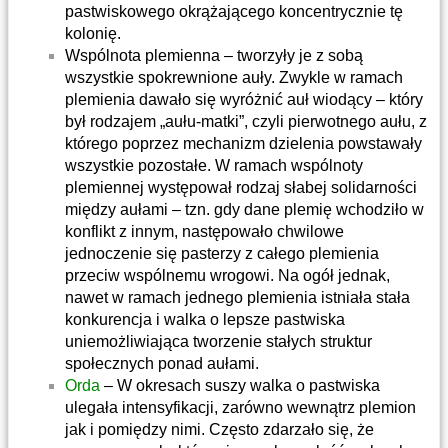
pastwiskowego okrążającego koncentrycznie tę
kolonię.
Wspólnota plemienna – tworzyły je z sobą
wszystkie spokrewnione auły. Zwykle w ramach
plemienia dawało się wyróżnić auł wiodący – który
był rodzajem „aułu-matki”, czyli pierwotnego aułu, z
którego poprzez mechanizm dzielenia powstawały
wszystkie pozostałe. W ramach wspólnoty
plemiennej występował rodzaj słabej solidarności
między aułami – tzn. gdy dane plemię wchodziło w
konflikt z innym, następowało chwilowe
jednoczenie się pasterzy z całego plemienia
przeciw wspólnemu wrogowi. Na ogół jednak,
nawet w ramach jednego plemienia istniała stała
konkurencja i walka o lepsze pastwiska
uniemożliwiająca tworzenie stałych struktur
społecznych ponad aułami.
Orda
– W okresach suszy walka o pastwiska
ulegała intensyfikacji, zarówno wewnątrz plemion
jak i pomiędzy nimi. Często zdarzało się, że