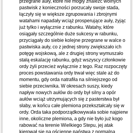
przegrane auły, które nie mogły znaleźć wolnych
pastwisk z konieczności porzucały swoje stada,
łączyły się w większe zgrupowania i zbrojnymi
watahami napadały wciąż prosperujące auły, żyjąc
już tylko i wyłącznie z rabunku. Watahy, które
osiągały szczególnie duże sukcesy w rabunku,
przyciągały do siebie kolejne przegrane w walce o
pastwiska auły, co z jednej strony zwiększało ich
potęgę wojskową, ale z drugiej strony wymuszało
stałą eskalację rabunku, gdyż wszyscy członkowie
ordy żyli przecież wyłącznie z tego. Raz rozpoczęty
proces powstawania ordy trwał więc stale aż do
momentu, gdy orda natrafiła na silniejszego od
siebie przeciwnika. W okresach suszy, kiedy
napływ nowych aułów do ordy był silny a opór
aułów wciąż utrzymujących się z pasterstwa był
słaby, w końcu całe plemiona przekształcały się w
ordy. Orda taka podporządkowywała sobie najpierw
inne, okoliczne plemiona, a gdy nie było już kogo
rabować na terenie Wielkiego Stepu, jej atak
kierował się na ościenne państwa z normalną