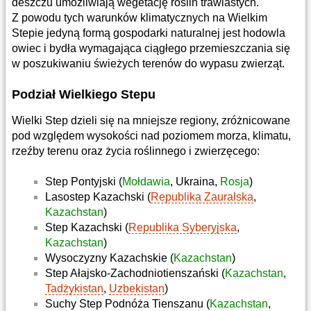
deszczu umożliwiają wegetację roślin trawiastych.
Z powodu tych warunków klimatycznych na Wielkim
Stepie jedyną formą gospodarki naturalnej jest hodowla
owiec i bydła wymagająca ciągłego przemieszczania się
w poszukiwaniu świeżych terenów do wypasu zwierząt.
Podział Wielkiego Stepu
Wielki Step dzieli się na mniejsze regiony, zróżnicowane
pod względem wysokości nad poziomem morza, klimatu,
rzeźby terenu oraz życia roślinnego i zwierzęcego:
Step Pontyjski (
Mołdawia
, Ukraina,
Rosja
)
Lasostep Kazachski (
Republika Zauralska
,
Kazachstan
)
Step Kazachski (
Republika Syberyjska
,
Kazachstan
)
Wysoczyzny Kazachskie (
Kazachstan
)
Step Ałajsko-Zachodniotienszański (
Kazachstan
,
Tadżykistan
,
Uzbekistan
)
Suchy Step Podnóża Tienszanu (
Kazachstan
,