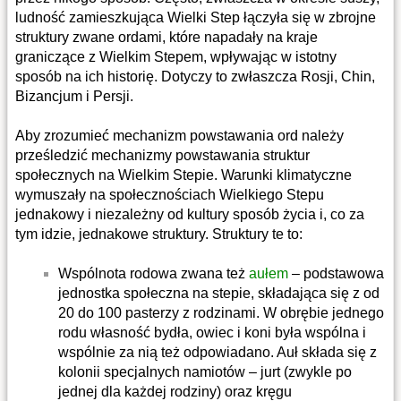
ludność zamieszkująca Wielki Step łączyła się w zbrojne
struktury zwane ordami, które napadały na kraje
graniczące z Wielkim Stepem, wpływając w istotny
sposób na ich historię. Dotyczy to zwłaszcza Rosji, Chin,
Bizancjum i Persji.
Aby zrozumieć mechanizm powstawania ord należy
prześledzić mechanizmy powstawania struktur
społecznych na Wielkim Stepie. Warunki klimatyczne
wymuszały na społecznościach Wielkiego Stepu
jednakowy i niezależny od kultury sposób życia i, co za
tym idzie, jednakowe struktury. Struktury te to:
Wspólnota rodowa zwana też
aułem
– podstawowa
jednostka społeczna na stepie, składająca się z od
20 do 100 pasterzy z rodzinami. W obrębie jednego
rodu własność bydła, owiec i koni była wspólna i
wspólnie za nią też odpowiadano. Auł składa się z
kolonii specjalnych namiotów – jurt (zwykle po
jednej dla każdej rodziny) oraz kręgu