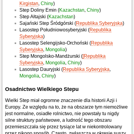
Kirgistan
,
Chiny
)
Step Doliny Emin (
Kazachstan
,
Chiny
)
Step Ałtajski (
Kazachstan
)
Sajański Step Śródgórski (
Republika Syberyjska
)
Lasostep Południowosyberyjski (
Republika
Syberyjska
)
Lasostep Selengijsko-Orchoński (
Republika
Syberyjska
,
Mongolia
)
Step Mongolsko-Mandżurski (
[Republika
Syberyjska
,
Mongolia
,
Chiny
)
Lasostep Dauryjski (
Republika Syberyjska
,
Mongolia
,
Chiny
)
Osadnictwo Wielkiego Stepu
Wielki Step miał ogromne znaczenie dla historii Azji i
Europy. Ze względu na to, że na obszarze tym niemożliwe
jest normalne, osiadłe rolnictwo, nie powstały tu nigdy
silne struktury państwowe, a ludność tego obszaru
przemieszczała się przez tysiące lat w niekontrolowany
przez nikogo sposób. Często, zwłaszcza w okresie suszy,