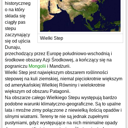
historyczneg
o na który
składa się
ciągły pas
stepu
zaczynający
Wielki Step
się od ujścia
Dunaju,
przechodzący przez Europę południowo-wschodnią i
środkowe obszary Azji Środkowej, a kończący się na
pograniczu
Mongolii
i Mandżurii.
Wielki Step jest największym obszarem roślinności
stepowej na kuli ziemskiej, niemal pięciokrotnie większym
od amerykańskiej Wielkiej Równiny i wielokrotnie
większym od obszaru Patagonii.
Na obszarze całego Wielkiego Stepu występują bardzo
podobne warunki klimatyczno-geograficzne. Są to upalne
lata i mroźne zimy połączone z niewielką ilością opadów i
silnymi wiatrami. Tereny te nie są jednak zupełnymi
pustyniami, gdyż występujące na nich minimalne opady