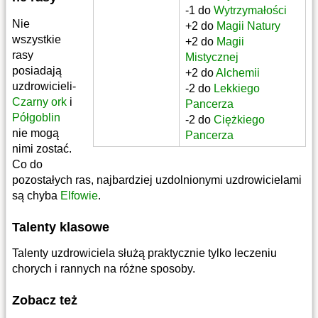
-1 do
Wytrzymałości
Nie
+2 do
Magii Natury
wszystkie
+2 do
Magii
rasy
Mistycznej
posiadają
+2 do
Alchemii
uzdrowicieli-
-2 do
Lekkiego
Czarny ork
i
Pancerza
Półgoblin
-2 do
Ciężkiego
nie mogą
Pancerza
nimi zostać.
Co do
pozostałych ras, najbardziej uzdolnionymi uzdrowicielami
są chyba
Elfowie
.
Talenty klasowe
Talenty uzdrowiciela służą praktycznie tylko leczeniu
chorych i rannych na różne sposoby.
Zobacz też