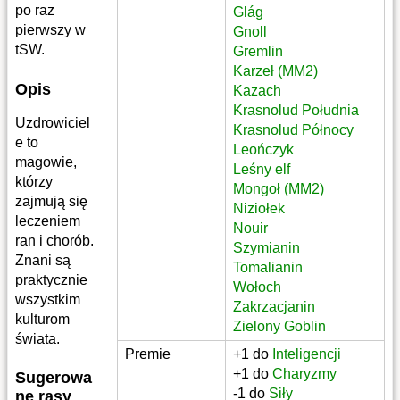
po raz
Glág
pierwszy w
Gnoll
tSW.
Gremlin
Karzeł (MM2)
Opis
Kazach
Krasnolud Południa
Uzdrowiciel
Krasnolud Północy
e to
Leończyk
magowie,
Leśny elf
którzy
Mongoł (MM2)
zajmują się
Niziołek
leczeniem
Nouir
ran i chorób.
Szymianin
Znani są
Tomalianin
praktycznie
Wołoch
wszystkim
Zakrzacjanin
kulturom
Zielony Goblin
świata.
Premie
+1 do
Inteligencji
+1 do
Charyzmy
Sugerowa
-1 do
Siły
ne rasy