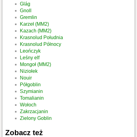
Glág
Gnoll
Gremlin
Karzeł (MM2)
Kazach (MM2)
Krasnolud Południa
Krasnolud Północy
Leończyk
Leśny elf
Mongoł (MM2)
Niziołek
Nouir
Półgoblin
Szymianin
Tomalianin
Wołoch
Zakrzacjanin
Zielony Goblin
Zobacz też